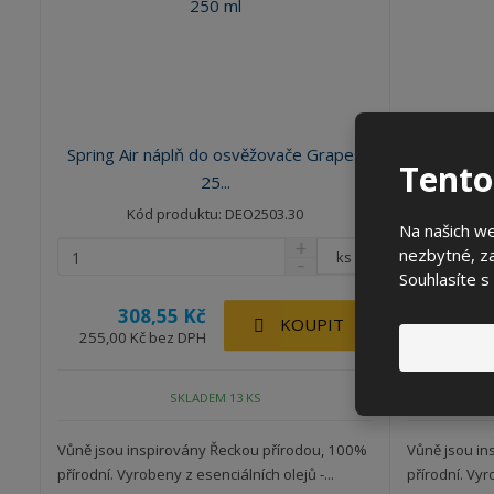
o
d
u
k
t
ů
Spring Air náplň do osvěžovače Grapes
Spring A
Tento
25...
Kód produktu: DEO2503.30
Kó
Na našich w
nezbytné, za
ks
Souhlasíte s
308,55 Kč
30
KOUPIT
255,00 Kč bez DPH
255,00 K
SKLADEM 13 KS
Vůně jsou inspirovány Řeckou přírodou, 100%
Vůně jsou in
přírodní. Vyrobeny z esenciálních olejů -...
přírodní. Vyr