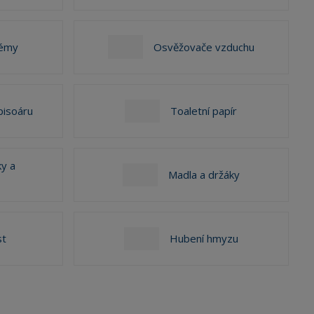
rémy
Osvěžovače vzduchu
pisoáru
Toaletní papír
y a
Madla a držáky
t
Hubení hmyzu