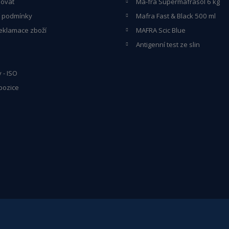
povat
Ma-fra Supermafrasol 6 kg
 podmínky
Mafra Fast & Black 500 ml
eklamace zboží
MAFRA Scic Blue
Antigenní test ze slin
y - ISO
pozice