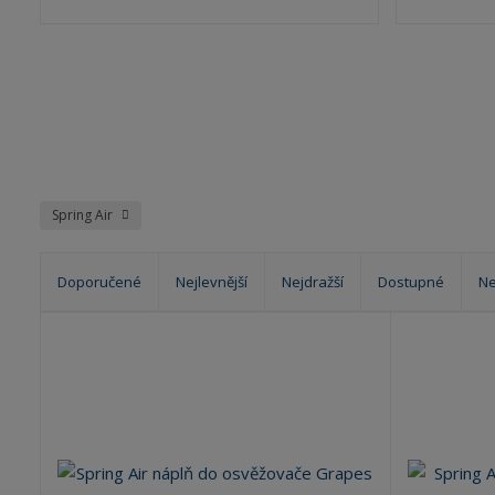
Spring Air
Doporučené
Nejlevnější
Nejdražší
Dostupné
Ne
Ř
a
z
e
n
í
p
r