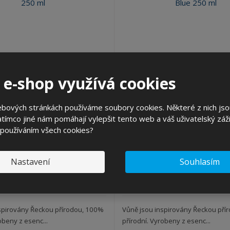
ir náplň do osvěžovače Relax
Spring Air náplň do osvěžov
 e-shop využívá cookies
250...
Blu...
d produktu: DEO2503.38
Kód produktu: DEO2503.
ebových stránkách používáme soubory cookies. Některé z nich jso
tímco jiné nám pomáhají vylepšit tento web a váš uživatelský záži
ks
 používáním všech cookies?
8,55 Kč
308,55 Kč
KOUPIT
č bez DPH
255,00 Kč bez DPH
Nastavení
Souhlasím
SKLADEM 35 KS
SKLADEM 32 KS
spirovány Řeckou přírodou, 100%
Vůně jsou inspirovány Řeckou pří
obeny z esenc...
přírodní. Vyrobeny z esenc...