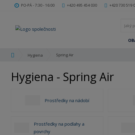
PO-PÁ - 7:30 - 16:00
+420 495 454 030
+420 730 519 
OB
Ú
Spring Air
Hygiena
v
o
Hygiena - Spring Air
d
n
í
s
Prostředky na nádobí
t
r
a
n
Prostředky na podlahy a
a
povrchy