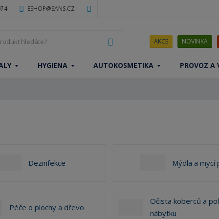
074
ESHOP@SANS.CZ
J
VYHLEDAT
AKCE
NOVINKA
a
k
ALY
HYGIENA
AUTOKOSMETIKA
PROVOZ A 
ý
p
r
o
d
u
k
t
h
Dezinfekce
Mýdla a mycí 
l
e
d
á
Očista koberců a po
Péče o plochy a dřevo
t
nábytku
e