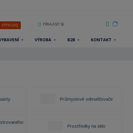
PŘIHLÁSIT SE
VÝPRODEJ
VYBAVENÍ
VÝROBA
B2B
KONTAKT
pasty
Průmyslové odmašťovače
lstrovaného
Prostředky na sklo