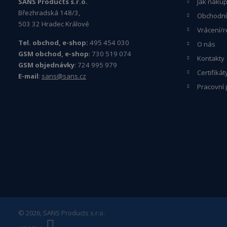
SANS Products s.r.o.
Jak naku
Březhradská 148/3,
Obchodní
503 32 Hradec Králové
Vrácení/r
Tel. obchod, e-shop:
495 454 030
O nás
GSM obchod, e-shop
: 730 519 074
Kontakty
GSM objednávky
: 724 995 979
Certifikát
E-mail
:
sans@sans.cz
Pracovní 
© 2026, SANS Products s.r.o.
E
B