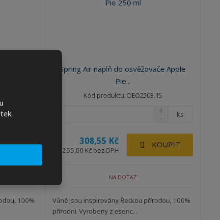
ý
ý
ý
v
v
p
ý
ý
i
p
p
s
i
i
s
s
ače Fresh
Spring Air náplň do osvěžovače Apple
Pie...
45
Kód produktu: DEO2503.15
u
tek.
ks
ks
308,55 Kč
KOUPIT
KOUPIT
255,00 Kč bez DPH
NA DOTAZ
rodou, 100%
Vůně jsou inspirovány Řeckou přírodou, 100%
přírodní. Vyrobeny z esenc...