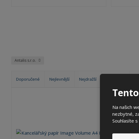
Antalis s.r.o.
Doporučené
Nejlevnější
Nejdražší
Dostupné
Ne
Tento
Ř
a
z
Na našich w
e
nezbytné, za
n
Souhlasíte s
í
p
r