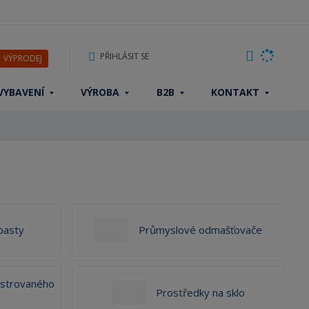
PŘIHLÁSIT SE
VÝPRODEJ
VYBAVENÍ
VÝROBA
B2B
KONTAKT
pasty
Průmyslové odmašťovače
lstrovaného
Prostředky na sklo