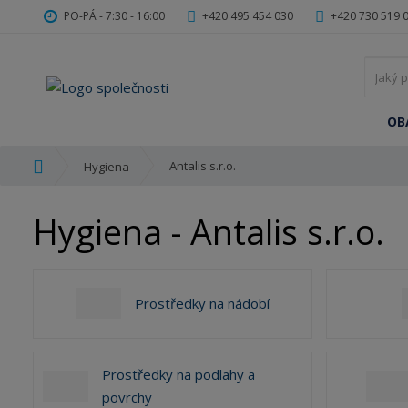
PO-PÁ - 7:30 - 16:00
+420 495 454 030
+420 730 519 
OB
Ú
Antalis s.r.o.
Hygiena
v
o
Hygiena - Antalis s.r.o.
d
n
í
s
Prostředky na nádobí
t
r
a
n
Prostředky na podlahy a
a
povrchy