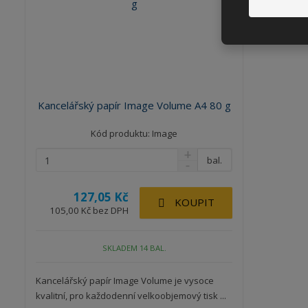
o
d
u
k
t
ů
Kancelářský papír Image Volume A4 80 g
Kód produktu: Image
bal.
127,05 Kč
KOUPIT
105,00 Kč bez DPH
SKLADEM 14 BAL.
Kancelářský papír Image Volume je vysoce
kvalitní, pro každodenní velkoobjemový tisk ...