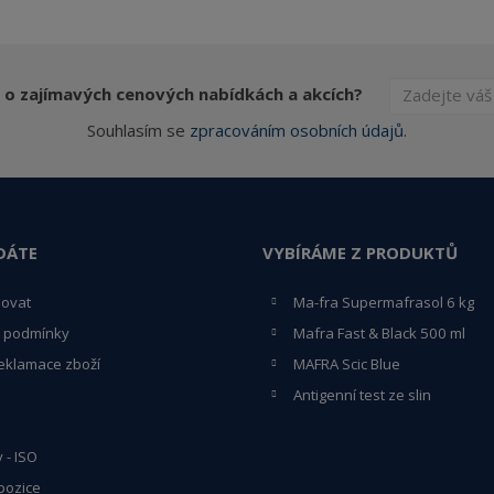
 o zajímavých cenových nabídkách a akcích?
Souhlasím se
zpracováním osobních údajů
.
DÁTE
VYBÍRÁME Z PRODUKTŮ
povat
Ma-fra Supermafrasol 6 kg
 podmínky
Mafra Fast & Black 500 ml
eklamace zboží
MAFRA Scic Blue
Antigenní test ze slin
y - ISO
pozice