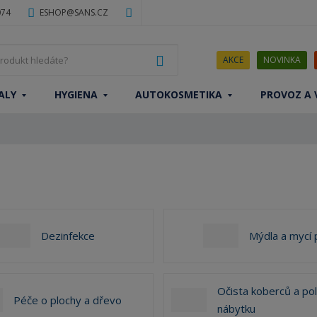
074
ESHOP@SANS.CZ
J
VYHLEDAT
AKCE
NOVINKA
a
k
ALY
HYGIENA
AUTOKOSMETIKA
PROVOZ A 
ý
p
r
o
d
u
k
t
h
Dezinfekce
Mýdla a mycí 
l
e
d
á
Očista koberců a po
Péče o plochy a dřevo
t
nábytku
e