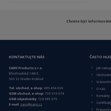
Chcete být informováni
KONTAKTUJTE NÁS
ČASTO HLE
SANS Products s.r.o.
Jak naku
Březhradská 148/3,
Obchodní
503 32 Hradec Králové
Vrácení/r
Tel. obchod, e-shop:
495 454 030
O nás
GSM obchod, e-shop
: 730 519 074
Kontakty
GSM objednávky
: 724 995 979
Certifikát
E-mail
:
sans@sans.cz
Pracovní 