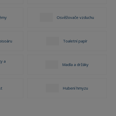
rémy
Osvěžovače vzduchu
pisoáru
Toaletní papír
y a
Madla a držáky
t
Hubení hmyzu