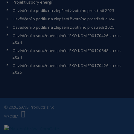
Projekt úspory energií
Osvědčení o podílu na zlepšení životního prostředí 2023
Osvědčení o podílu na zlepšení životního prostředí 2024
Osvědčení o podílu na zlepšení životního prostředí 2025
Osvědčení o s
druženém plnění EKO-KO
M F00170426 za rok
2024
Osvědčení o sdruženém plnění EKO-KOM
F00120648
za rok
2024
Osvědčení o sdruženém plnění EKO-KOM F00170426 za rok
2025
© 2026, SANS Products s.r.o.
E
B
VYROBILA
R
Á
N
A
.