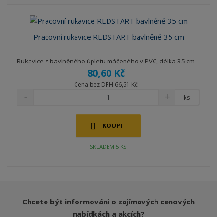
b
a
á
z
r
b
d
e
á
u
k
n
Pracovní rukavice REDSTART bavlněné 35 cm
z
l
o
í
k
k
v
p
Rukavice z bavlněného úpletu máčeného v PVC, délka 35 cm
o
o
ý
r
80,60 Kč
o
v
v
v
d
Cena bez DPH 66,61 Kč
ý
ý
ý
u
ks
v
v
p
k
ý
ý
i
t
p
p
s
KOUPIT
ů
i
i
s
s
SKLADEM 5 KS
Chcete být informováni o zajímavých cenových
nabídkách a akcích?