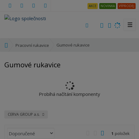
AKCE
NOVINKA
VÝPRODEJ
☰
V
y
h
Ú
Gumové rukavice
Pracovní rukavice
l
v
e
o
Gumové rukavice
d
d
a
n
t
í
s
t
Probíhá načítání komponenty
r
a
n
CERVA GROUP a.s.
a
Ř
O
T
Ř
1
položek
a