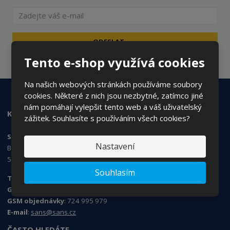
ODESLAT
Souhlasím se
zpracováním osobních údajů
.
Tento e-shop využívá cookies
Na našich webových stránkách používáme soubory
cookies. Některé z nich jsou nezbytné, zatímco jiné
nám pomáhají vylepšit tento web a váš uživatelský
KONTAKTUJTE NÁS
zážitek. Souhlasíte s používáním všech cookies?
SANS Products s.r.o.
Nastavení
Březhradská 148/3,
503 32 Hradec Králové
Souhlasím
Tel. obchod, e-shop:
495 454 030
GSM obchod, e-shop
: 730 519 074
GSM objednávky
: 724 995 979
E-mail
:
sans@sans.cz
ČASTO HLEDÁTE