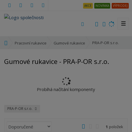
AKCE
NOVINKA
VÝPRODEJ
☰
V
y
h
Ú
PRA-P-OR s.r.o.
Pracovní rukavice
Gumové rukavice
l
v
e
o
Gumové rukavice - PRA-P-OR s.r.o.
d
d
a
n
t
í
s
t
Probíhá načítání komponenty
r
a
n
PRA-P-OR s.r.o.
a
Ř
O
T
Ř
1
položek
a