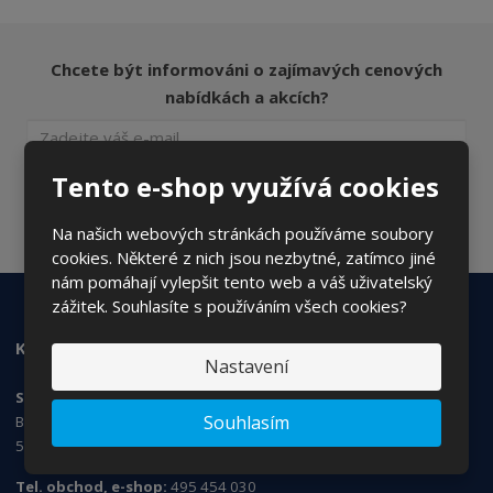
Chcete být informováni o zajímavých cenových
nabídkách a akcích?
Tento e-shop využívá cookies
ODESLAT
Souhlasím se
zpracováním osobních údajů
.
Na našich webových stránkách používáme soubory
cookies. Některé z nich jsou nezbytné, zatímco jiné
nám pomáhají vylepšit tento web a váš uživatelský
zážitek. Souhlasíte s používáním všech cookies?
KONTAKTUJTE NÁS
Nastavení
SANS Products s.r.o.
Souhlasím
Březhradská 148/3,
503 32 Hradec Králové
Tel. obchod, e-shop:
495 454 030