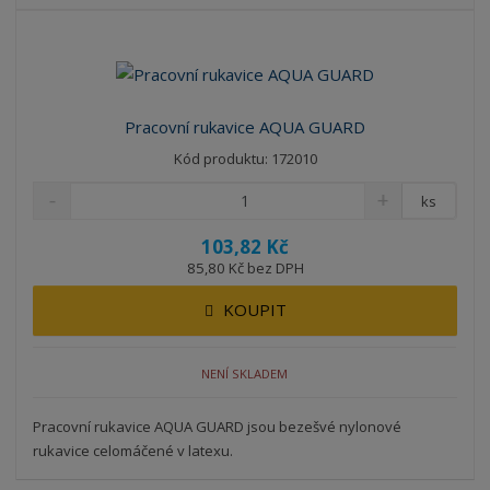
b
a
á
z
r
b
d
e
á
u
k
n
z
l
o
í
k
k
v
p
Pracovní rukavice AQUA GUARD
o
o
ý
r
Kód produktu: 172010
o
v
v
v
d
ý
ý
ý
ks
u
v
v
p
k
103,82 Kč
ý
ý
i
t
85,80 Kč bez DPH
p
p
s
ů
i
i
KOUPIT
s
s
NENÍ SKLADEM
Pracovní rukavice AQUA GUARD jsou bezešvé nylonové
rukavice celomáčené v latexu.