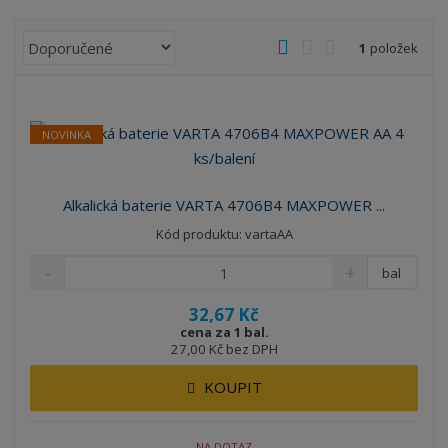
Ř
O
T
Ř
1
položek
a
b
a
á
z
r
b
d
e
á
u
k
n
NOVINKA
z
l
o
í
k
k
v
p
o
o
ý
r
Alkalická baterie VARTA 4706B4 MAXPOWER ...
o
v
v
v
Kód produktu: vartaAA
d
ý
ý
ý
u
v
v
p
bal
k
ý
ý
i
t
32,67 Kč
p
p
s
ů
cena za 1 bal.
i
i
27,00 Kč bez DPH
s
s
KOUPIT
NA DOTAZ