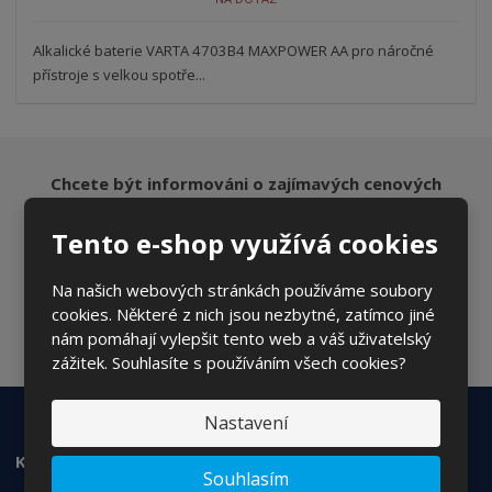
Alkalické baterie VARTA 4703B4 MAXPOWER AA pro náročné
přístroje s velkou spotře...
Chcete být informováni o zajímavých cenových
nabídkách a akcích?
Tento e-shop využívá cookies
Na našich webových stránkách používáme soubory
ODESLAT
cookies. Některé z nich jsou nezbytné, zatímco jiné
nám pomáhají vylepšit tento web a váš uživatelský
Souhlasím se
zpracováním osobních údajů
.
zážitek. Souhlasíte s používáním všech cookies?
Nastavení
KONTAKTUJTE NÁS
Souhlasím