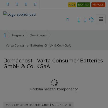
AKCE
NOVINKA
VÝPRODEJ
☰
V
y
h
Ú
Hygiena
Domácnost
l
v
e
o
Varta Consumer Batteries GmbH & Co. KGaA
d
d
a
n
Domácnost - Varta Consumer Batteries
t
í
GmbH & Co. KGaA
s
t
r
a
n
Probíhá načítání komponenty
a
Varta Consumer Batteries GmbH & Co. KGaA