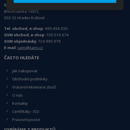
SANS Products s.r.o.
Březhradská 148/3,
503 32 Hradec Králové
Tel. obchod, e-shop:
495 454 030
GSM obchod, e-shop
: 730 519 074
GSM objednávky
: 724 995 979
E-mail
:
sans@sans.cz
ČASTO HLEDÁTE
Jak nakupovat
Obchodní podmínky
Vrácení/reklamace zboží
O nás
Kontakty
Certifikáty - ISO
Pracovní pozice
VYBÍRÁME Z PRODUKTŮ