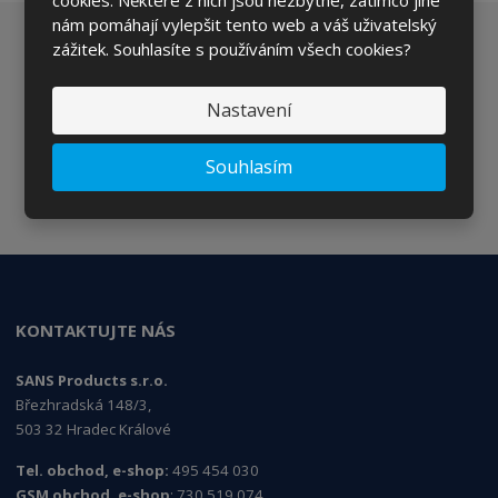
cookies. Některé z nich jsou nezbytné, zatímco jiné
nám pomáhají vylepšit tento web a váš uživatelský
Chcete být informováni o zajímavých cenových
zážitek. Souhlasíte s používáním všech cookies?
nabídkách a akcích?
Nastavení
Souhlasím
ODESLAT
Souhlasím se
zpracováním osobních údajů
.
KONTAKTUJTE NÁS
SANS Products s.r.o.
Březhradská 148/3,
503 32 Hradec Králové
Tel. obchod, e-shop:
495 454 030
GSM obchod, e-shop
: 730 519 074