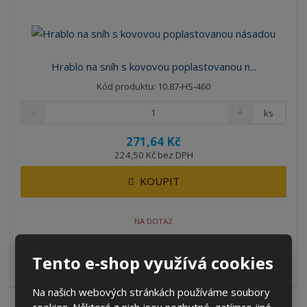
Hrablo na sníh s kovovou poplastovanou n...
Kód produktu: 10.87-HS-460
ks
271,64 Kč
224,50 Kč bez DPH
KOUPIT
NA DOTAZ
Hrablo na sníh je velký pomocník pro odklízení sněhu, bláta, ale
Tento e-shop využívá cookies
i pro nakládání sypk...
Na našich webových stránkách používáme soubory