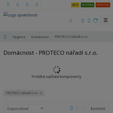
AKCE
NOVINKA
VÝPRODEJ
☰
V
y
h
Ú
PROTECO nářadí s.r.o.
Hygiena
Domácnost
l
v
e
o
Domácnost - PROTECO nářadí s.r.o.
d
d
a
n
t
í
s
t
Probíhá načítání komponenty
r
a
n
PROTECO nářadí s.r.o.
a
Ř
O
T
Ř
2
položek
a