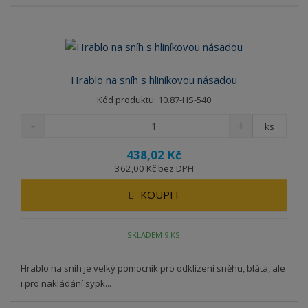
b
a
á
z
r
b
d
e
á
u
k
n
z
l
o
í
k
k
v
p
Hrablo na sníh s hliníkovou násadou
o
o
ý
r
Kód produktu: 10.87-HS-540
o
v
v
v
d
ý
ý
ý
ks
u
v
v
p
k
438,02 Kč
ý
ý
i
t
362,00 Kč bez DPH
p
p
s
ů
i
i
KOUPIT
s
s
SKLADEM 9 KS
Hrablo na sníh je velký pomocník pro odklízení sněhu, bláta, ale
i pro nakládání sypk...