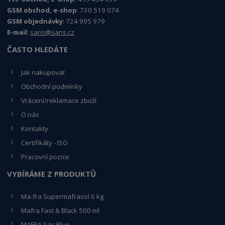
GSM obchod, e-shop
: 730 519 074
GSM objednávky
: 724 995 979
E-mail
:
sans@sans.cz
ČASTO HLEDÁTE
Jak nakupovat
Obchodní podmínky
Vrácení/reklamace zboží
O nás
Kontakty
Certifikáty - ISO
Pracovní pozice
VYBÍRÁME Z PRODUKTŮ
Ma-fra Supermafrasol 6 kg
Mafra Fast & Black 500 ml
MAFRA Scic Blue