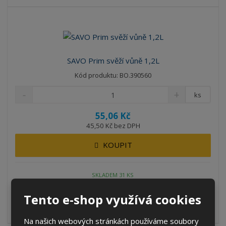
SAVO Prim svěží vůně 1,2L
Kód produktu: BO.390560
ks
55,06 Kč
45,50 Kč bez DPH
KOUPIT
SKLADEM 31 KS
Tento e-shop využívá cookies
SAVO Prim Svěží vůně je tekutý čistící a dezinfekční přípravek
účinně vyčistí a vydez...
Na našich webových stránkách používáme soubory