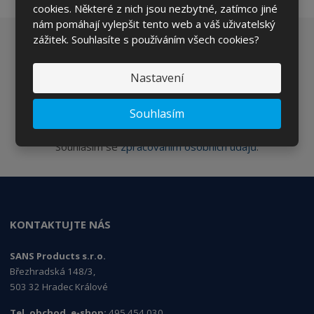
cookies. Některé z nich jsou nezbytné, zatímco jiné
nám pomáhají vylepšit tento web a váš uživatelský
zážitek. Souhlasíte s používáním všech cookies?
Chcete být informováni o zajímavých cenových
nabídkách a akcích?
Nastavení
Souhlasím
ODESLAT
Souhlasím se
zpracováním osobních údajů
.
KONTAKTUJTE NÁS
SANS Products s.r.o.
Březhradská 148/3,
503 32 Hradec Králové
Tel. obchod, e-shop:
495 454 030