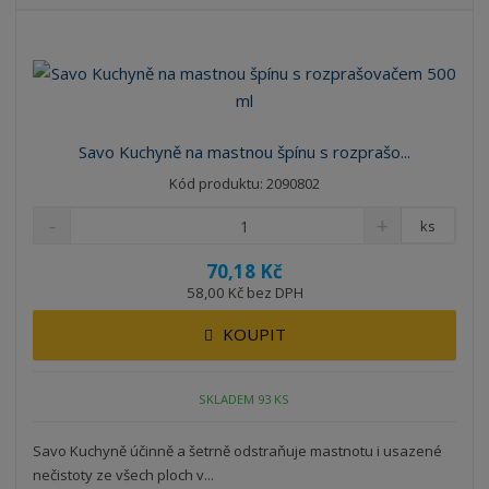
b
a
á
z
r
b
d
e
á
u
k
n
z
l
o
í
k
k
v
p
o
o
ý
r
Savo Kuchyně na mastnou špínu s rozprašo...
o
v
v
v
Kód produktu: 2090802
d
ý
ý
ý
u
v
v
p
ks
k
ý
ý
i
t
70,18 Kč
p
p
s
ů
58,00 Kč bez DPH
i
i
s
s
KOUPIT
SKLADEM 93 KS
Savo Kuchyně účinně a šetrně odstraňuje mastnotu i usazené
nečistoty ze všech ploch v...