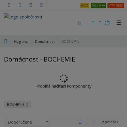
AKCE
NOVINKA
VÝPRODEJ
☰
V
y
h
Ú
BOCHEMIE
Hygiena
Domácnost
l
v
e
o
Domácnost - BOCHEMIE
d
d
a
n
t
í
s
t
Probíhá načítání komponenty
r
a
n
BOCHEMIE
a
Ř
O
T
Ř
2
položek
a