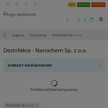
AKCE
NOVINKA
VÝPRODEJ
☰
V
y
h
Ú
Nanochem Sp. z o.o.
Hygiena
Dezinfekce
l
v
e
o
Dezinfekce - Nanochem Sp. z o.o.
d
d
a
n
t
í
ZOBRAZIT DALŠÍ KATEGORIE
s
t
r
a
n
Probíhá načítání komponenty
a
Nanochem Sp. z o.o.