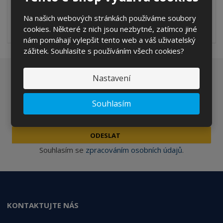
Na našich webových stránkách používáme soubory
Profesionální dezinfekční a mycí prostředek s baktericidními,
cookies. Některé z nich jsou nezbytné, zatímco jiné
fungicidními a virucidn...
nám pomáhají vylepšit tento web a váš uživatelský
zážitek. Souhlasíte s používáním všech cookies?
Nastavení
Chcete být informováni o zajímavých cenových
nabídkách a akcích?
Souhlasím
ODESLAT
Souhlasím se
zpracováním osobních údajů
.
KONTAKTUJTE NÁS