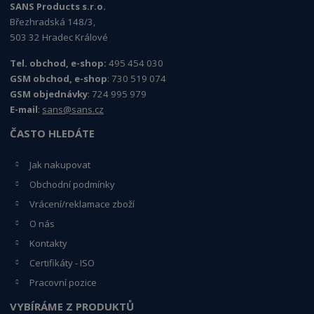
SANS Products s.r.o.
Březhradská 148/3,
503 32 Hradec Králové
Tel. obchod, e-shop:
495 454 030
GSM obchod, e-shop
: 730 519 074
GSM objednávky
: 724 995 979
E-mail
:
sans@sans.cz
ČASTO HLEDÁTE
Jak nakupovat
Obchodní podmínky
Vrácení/reklamace zboží
O nás
Kontakty
Certifikáty - ISO
Pracovní pozice
VYBÍRÁME Z PRODUKTŮ