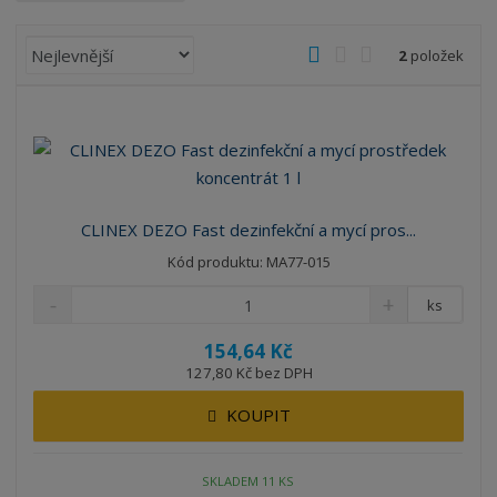
Ř
O
T
Ř
2
položek
a
b
a
á
z
r
b
d
e
á
u
k
n
z
l
o
í
k
k
v
p
o
o
ý
r
CLINEX DEZO Fast dezinfekční a mycí pros...
o
v
v
v
Kód produktu: MA77-015
d
ý
ý
ý
u
v
v
p
ks
k
ý
ý
i
t
154,64 Kč
p
p
s
ů
127,80 Kč bez DPH
i
i
s
s
KOUPIT
SKLADEM 11 KS