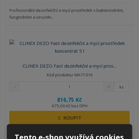
Profesionální dezinfekční a mycí prostředek s baktericidními,
fungicidními a virucidn...
CLINEX DEZO Fast dezinfekční a mycí pros...
Kód produktu: MA77-016
ks
816,75 Kč
675,00 Kč bez DPH
KOUPIT
Tento e-shop využívá cookies
SKLADEM 6 KS