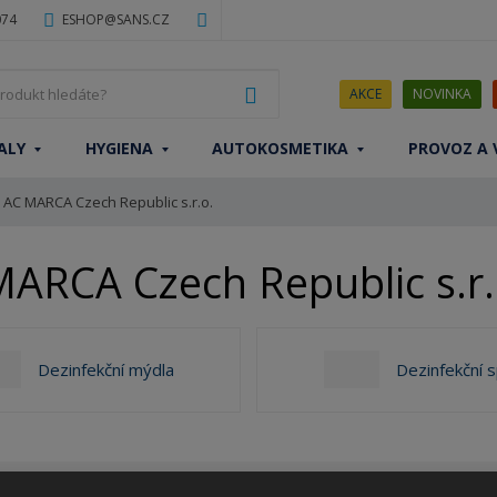
074
ESHOP@SANS.CZ
J
VYHLEDAT
AKCE
NOVINKA
a
k
ALY
HYGIENA
AUTOKOSMETIKA
PROVOZ A 
ý
p
AC MARCA Czech Republic s.r.o.
r
o
d
MARCA Czech Republic s.r.
u
k
t
h
Dezinfekční mýdla
Dezinfekční 
l
e
d
á
t
e