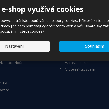
 o zajímavých cenových nabídkách a akcích?
?
 e-shop využívá cookies
Souhlasím se
zpracováním osobních údajů
.
ebových stránkách používáme soubory cookies. Některé z nich jso
tímco jiné nám pomáhají vylepšit tento web a váš uživatelský záži
 používáním všech cookies?
DÁTE
VYBÍRÁME Z PRODUKTŮ
Nastavení
Souhlasím
povat
Ma-fra Supermafrasol 6 kg
 podmínky
Mafra Fast & Black 500 ml
eklamace zboží
MAFRA Scic Blue
Antigenní test ze slin
y - ISO
pozice