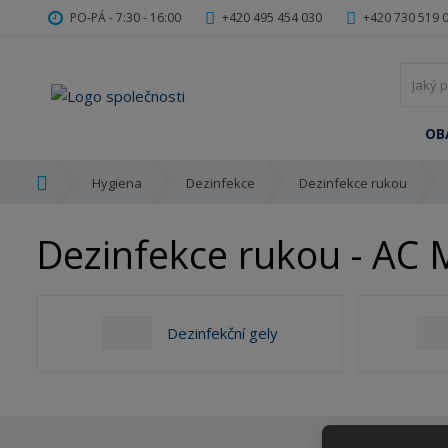
PO-PÁ - 7:30 - 16:00
+420 495 454 030
+420 730 519 
OB
Ú
Hygiena
Dezinfekce
Dezinfekce rukou
v
o
Dezinfekce rukou - AC 
d
n
í
s
Dezinfekční gely
t
r
a
n
a