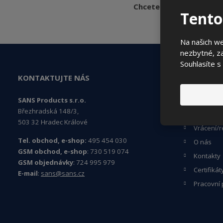
Chcete být informováni
Tento
Na našich w
nezbytné, za
Souhlasíte s
KONTAKTUJTE NÁS
ČASTO HLE
SANS Products s.r.o.
Jak naku
Březhradská 148/3,
Obchodní
503 32 Hradec Králové
Vrácení/r
Tel. obchod, e-shop:
495 454 030
O nás
GSM obchod, e-shop
: 730 519 074
Kontakty
GSM objednávky
: 724 995 979
Certifikát
E-mail
:
sans@sans.cz
Pracovní 