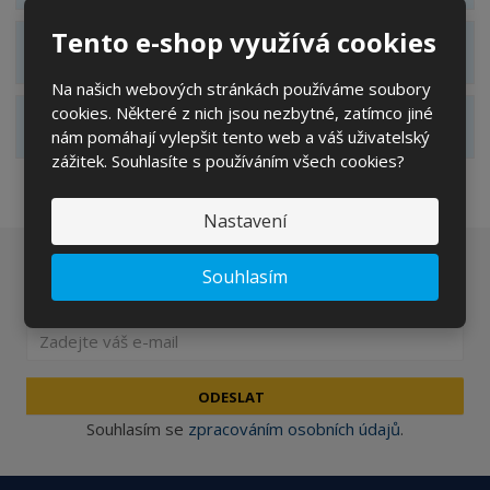
Tento e-shop využívá cookies
ZOBRAZIT SPECIFIKAČNÍ BODY
Na našich webových stránkách používáme soubory
cookies. Některé z nich jsou nezbytné, zatímco jiné
ZOBRAZIT HODNOCENÍ PRODUKTU
nám pomáhají vylepšit tento web a váš uživatelský
zážitek. Souhlasíte s používáním všech cookies?
Nastavení
Chcete být informováni o zajímavých cenových
Souhlasím
nabídkách a akcích?
ODESLAT
Souhlasím se
zpracováním osobních údajů
.