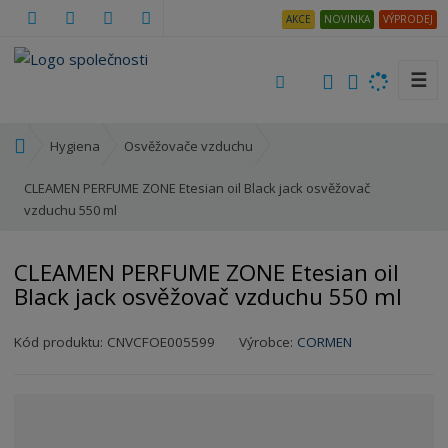
AKCE
NOVINKA
VÝPRODEJ
☰
V
y
h
Ú
Hygiena
Osvěžovače vzduchu
l
v
e
o
CLEAMEN PERFUME ZONE Etesian oil Black jack osvěžovač
d
d
vzduchu 550 ml
a
n
t
í
CLEAMEN PERFUME ZONE Etesian oil
s
Black jack osvěžovač vzduchu 550 ml
t
r
K
a
Kód produktu:
CNVCFOE005599
Výrobce:
CORMEN
ó
n
d
a
v
ý