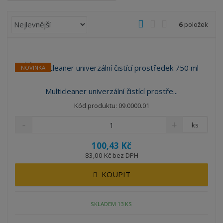
Ř
O
T
Ř
6
položek
a
b
a
á
z
r
b
d
e
á
u
k
n
NOVINKA
z
l
o
í
k
k
v
p
Multicleaner univerzální čistící prostře...
o
o
ý
r
Kód produktu: 09.0000.01
o
v
v
v
d
ý
ý
ý
ks
u
v
v
p
k
100,43 Kč
ý
ý
i
t
83,00 Kč bez DPH
p
p
s
ů
i
i
KOUPIT
s
s
SKLADEM 13 KS