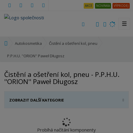
AKCE
NOVINKA
VÝPRODEJ
☰
V
y
h
Ú
Autokosmetika
Čistění a ošetření kol, pneu
l
v
e
o
P.P.H.U. ''ORION'' Paweł Długosz
d
d
a
n
Čistění a ošetření kol, pneu - P.P.H.U.
t
í
''ORION'' Paweł Długosz
s
t
r
ZOBRAZIT DALŠÍ KATEGORIE
a
n
a
Probíhá načítání komponenty