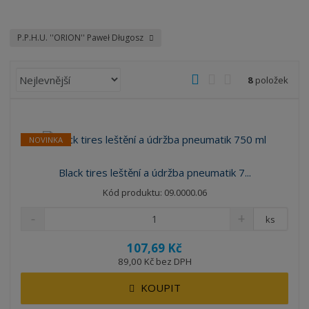
P.P.H.U. ''ORION'' Paweł Długosz
Ř
O
T
Ř
8
položek
a
b
a
á
z
r
b
d
e
á
u
k
n
NOVINKA
z
l
o
í
k
k
v
p
Black tires leštění a údržba pneumatik 7...
o
o
ý
r
Kód produktu: 09.0000.06
o
v
v
v
d
ý
ý
ý
ks
u
v
v
p
k
107,69 Kč
ý
ý
i
t
89,00 Kč bez DPH
p
p
s
ů
i
i
KOUPIT
s
s