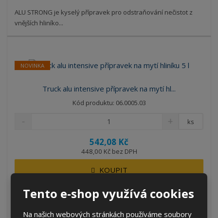
ALU STRONG je kyselý přípravek pro odstraňování nečistot z
vnějších hliníko...
NOVINKA
Truck alu intensive přípravek na mytí hl...
Kód produktu: 06.0005.03
ks
542,08 Kč
448,00 Kč bez DPH
KOUPIT
Tento e-shop využívá cookies
SKLADEM 2 KS
Na našich webových stránkách používáme soubory