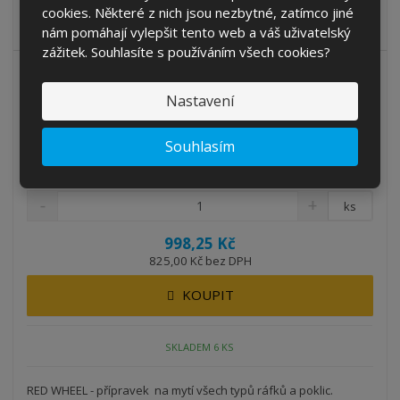
TRUCK ALU INTENSIVE ekologický kyselý přípravek pro
cookies. Některé z nich jsou nezbytné, zatímco jiné
odstraňování nečistot z vnějších ...
nám pomáhají vylepšit tento web a váš uživatelský
zážitek. Souhlasíte s používáním všech cookies?
Nastavení
NOVINKA
Red wheel přípravek na mytí ráfků a pokl...
Souhlasím
Kód produktu: 07.0005.01
ks
998,25 Kč
825,00 Kč bez DPH
KOUPIT
SKLADEM 6 KS
RED WHEEL - přípravek na mytí všech typů ráfků a poklic.