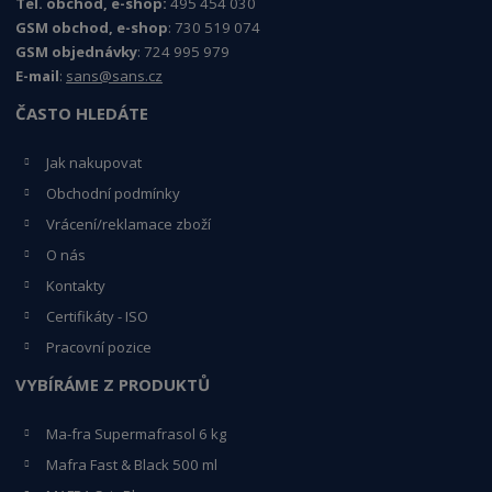
Tel. obchod, e-shop:
495 454 030
GSM obchod, e-shop
: 730 519 074
GSM objednávky
: 724 995 979
E-mail
:
sans@sans.cz
ČASTO HLEDÁTE
Jak nakupovat
Obchodní podmínky
Vrácení/reklamace zboží
O nás
Kontakty
Certifikáty - ISO
Pracovní pozice
VYBÍRÁME Z PRODUKTŮ
Ma-fra Supermafrasol 6 kg
Mafra Fast & Black 500 ml