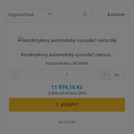
Ř
O
T
Ř
2
položek
a
b
a
á
z
r
b
d
e
á
u
k
n
z
l
o
í
k
k
v
p
Bezdotykový automatický vysoušeč rukou b...
o
o
ý
r
Kód produktu: AK2006H
o
v
v
v
d
ý
ý
ý
ks
u
v
v
p
k
11 974,16 Kč
ý
ý
i
t
9 896,00 Kč bez DPH
p
p
s
ů
i
i
KOUPIT
s
s
NA DOTAZ