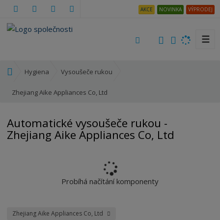
AKCE
NOVINKA
VÝPRODEJ
☰
V
y
h
Ú
Hygiena
Vysoušeče rukou
l
v
e
o
Zhejiang Aike Appliances Co, Ltd
d
d
a
n
Automatické vysoušeče rukou -
t
í
Zhejiang Aike Appliances Co, Ltd
s
t
r
a
n
Probíhá načítání komponenty
a
Zhejiang Aike Appliances Co, Ltd