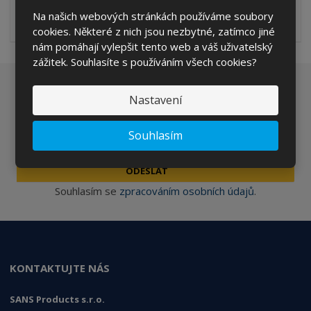
Automatický vysoušeč rukou rychle vysuší ruce během 7-10
Na našich webových stránkách používáme soubory
sekund, doba sušení je 1/4 o...
cookies. Některé z nich jsou nezbytné, zatímco jiné
nám pomáhají vylepšit tento web a váš uživatelský
zážitek. Souhlasíte s používáním všech cookies?
Chcete být informováni o zajímavých cenových
Nastavení
nabídkách a akcích?
Souhlasím
ODESLAT
Souhlasím se
zpracováním osobních údajů
.
KONTAKTUJTE NÁS
SANS Products s.r.o.