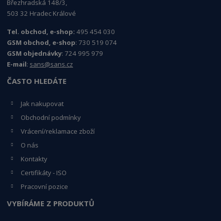
Březhradská 148/3,
503 32 Hradec Králové
Tel. obchod, e-shop:
495 454 030
GSM obchod, e-shop
: 730 519 074
GSM objednávky
: 724 995 979
E-mail
:
sans@sans.cz
ČASTO HLEDÁTE
Jak nakupovat
Obchodní podmínky
Vrácení/reklamace zboží
O nás
Kontakty
Certifikáty - ISO
Pracovní pozice
VYBÍRÁME Z PRODUKTŮ