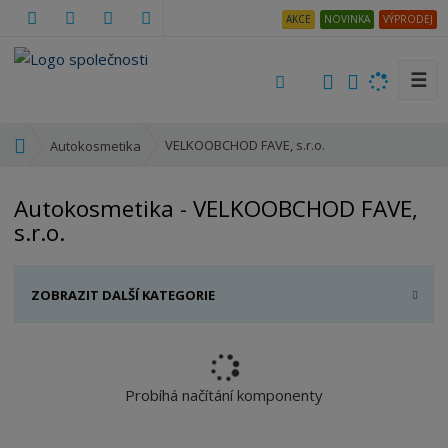
AKCE
NOVINKA
VÝPRODEJ
☰
V
y
h
Ú
VELKOOBCHOD FAVE, s.r.o.
Autokosmetika
l
v
e
o
Autokosmetika - VELKOOBCHOD FAVE,
d
d
s.r.o.
a
n
t
í
s
ZOBRAZIT DALŠÍ KATEGORIE
t
r
a
n
a
Probíhá načítání komponenty