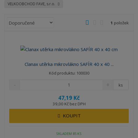
VELKOOBCHOD FAVE, s.r.o.
Ř
O
T
Ř
1
položek
a
b
a
á
z
r
b
d
e
á
u
k
n
z
l
o
í
k
k
v
p
Clanax utěrka mikrovlákno SAFÍR 40 x 40 ...
o
o
ý
r
Kód produktu: 100030
o
v
v
v
d
ý
ý
ý
ks
u
v
v
p
k
47,19 Kč
ý
ý
i
t
39,00 Kč bez DPH
p
p
s
ů
i
i
KOUPIT
s
s
SKLADEM 85 KS