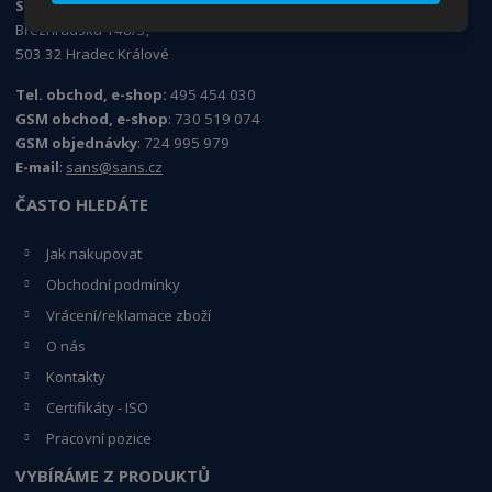
SANS Products s.r.o.
Březhradská 148/3,
503 32 Hradec Králové
Tel. obchod, e-shop:
495 454 030
GSM obchod, e-shop
: 730 519 074
GSM objednávky
: 724 995 979
E-mail
:
sans@sans.cz
ČASTO HLEDÁTE
Jak nakupovat
Obchodní podmínky
Vrácení/reklamace zboží
O nás
Kontakty
Certifikáty - ISO
Pracovní pozice
VYBÍRÁME Z PRODUKTŮ