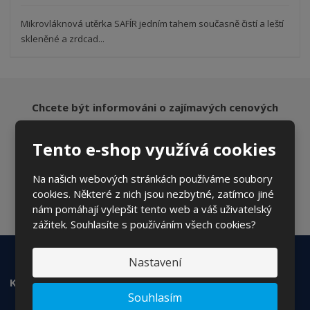
Mikrovláknová utěrka SAFÍR jedním tahem současně čistí a leští
skleněné a zrdcad...
Chcete být informováni o zajímavých cenových
nabídkách a akcích?
Tento e-shop využívá cookies
Na našich webových stránkách používáme soubory
ODESLAT
cookies. Některé z nich jsou nezbytné, zatímco jiné
Souhlasím se
zpracováním osobních údajů
.
nám pomáhají vylepšit tento web a váš uživatelský
zážitek. Souhlasíte s používáním všech cookies?
Nastavení
KONTAKTUJTE NÁS
Souhlasím