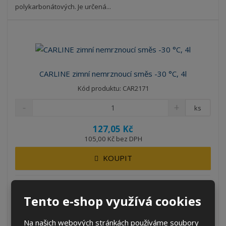
polykarbonátových. Je určená...
CARLINE zimní nemrznoucí směs -30 °C, 4l
Kód produktu: CAR2171
ks
127,05 Kč
105,00 Kč bez DPH
KOUPIT
SKLADEM 57 KS
Tento e-shop využívá cookies
Směs do ostřikovačů automobilových skel a světlometů vč.
Na našich webových stránkách používáme soubory
polykarbonátových. Je určená...