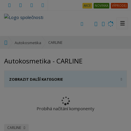
AKCE
NOVINKA
VÝPRODEJ
☰
V
y
h
Ú
CARLINE
Autokosmetika
l
v
e
o
Autokosmetika - CARLINE
d
d
a
n
t
í
ZOBRAZIT DALŠÍ KATEGORIE
s
t
r
a
n
Probíhá načítání komponenty
a
CARLINE