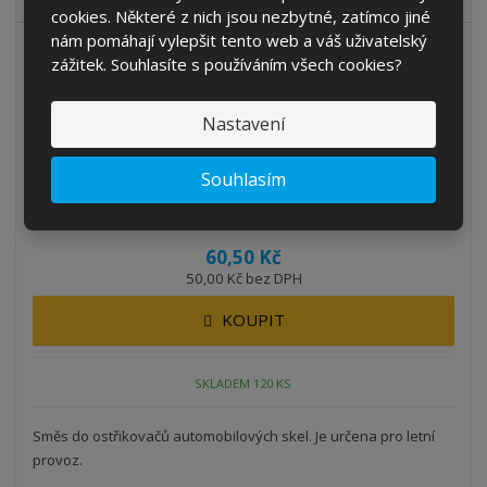
cookies. Některé z nich jsou nezbytné, zatímco jiné
nám pomáhají vylepšit tento web a váš uživatelský
zážitek. Souhlasíte s používáním všech cookies?
Nastavení
CARLINE letní směs do ostřikovačů 4 l
Kód produktu: CAR2169
Souhlasím
ks
60,50 Kč
50,00 Kč bez DPH
KOUPIT
SKLADEM 120 KS
Směs do ostřikovačů automobilových skel. Je určena pro letní
provoz.