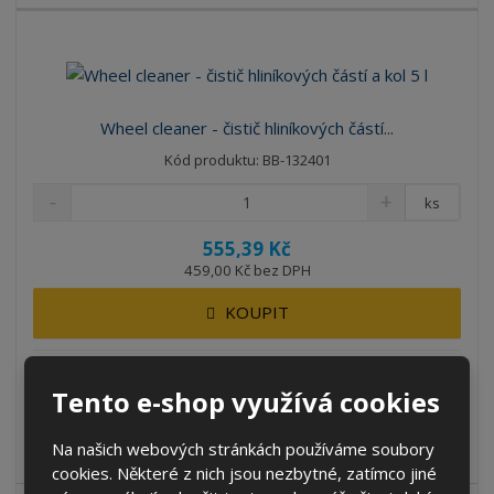
Wheel cleaner - čistič hliníkových částí...
Kód produktu: BB-132401
ks
555,39 Kč
459,00 Kč bez DPH
KOUPIT
SKLADEM 13 KS
Tento e-shop využívá cookies
Wheel cleaner je jemně voňavý prostředek na mytí hliníkových
Na našich webových stránkách používáme soubory
části jako jsou kola aut...
cookies. Některé z nich jsou nezbytné, zatímco jiné