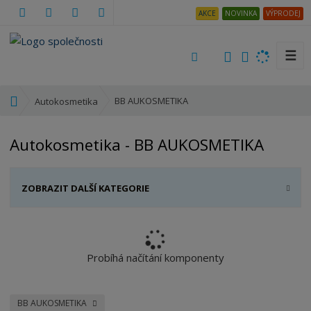
AKCE
NOVINKA
VÝPRODEJ
☰
V
y
h
Ú
BB AUKOSMETIKA
Autokosmetika
l
v
e
o
Autokosmetika - BB AUKOSMETIKA
d
d
a
n
t
í
ZOBRAZIT DALŠÍ KATEGORIE
s
t
r
a
n
Probíhá načítání komponenty
a
BB AUKOSMETIKA