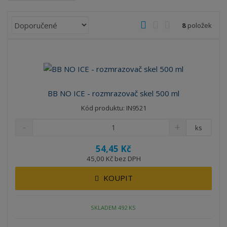
Ř
O
T
Ř
8
položek
a
b
a
á
z
r
b
d
e
á
u
k
n
z
l
o
í
k
k
v
p
BB NO ICE - rozmrazovač skel 500 ml
o
o
ý
r
Kód produktu: IN9521
o
v
v
v
d
ý
ý
ý
ks
u
v
v
p
k
54,45 Kč
ý
ý
i
t
45,00 Kč bez DPH
p
p
s
ů
i
i
KOUPIT
s
s
SKLADEM 492 KS