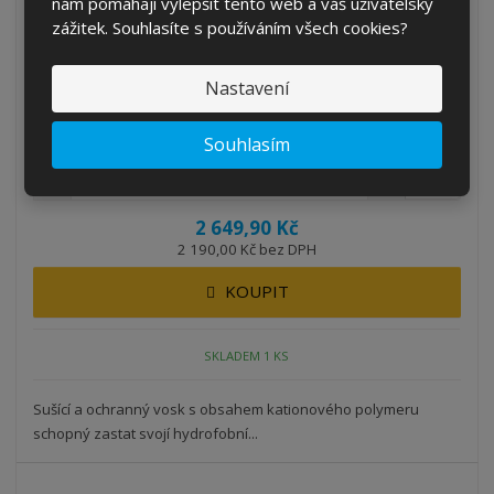
nám pomáhají vylepšit tento web a váš uživatelský
zážitek. Souhlasíte s používáním všech cookies?
Nastavení
BB POLYMER VOSK - sušící a ochranný vosk...
Kód produktu: BB-134450
Souhlasím
ks
2 649,90 Kč
2 190,00 Kč bez DPH
KOUPIT
SKLADEM 1 KS
Sušící a ochranný vosk s obsahem kationového polymeru
schopný zastat svojí hydrofobní...