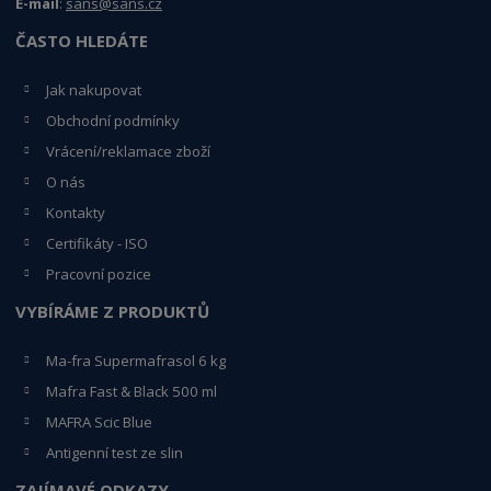
E-mail
:
sans@sans.cz
ČASTO HLEDÁTE
Jak nakupovat
Obchodní podmínky
Vrácení/reklamace zboží
O nás
Kontakty
Certifikáty - ISO
Pracovní pozice
VYBÍRÁME Z PRODUKTŮ
Ma-fra Supermafrasol 6 kg
Mafra Fast & Black 500 ml
MAFRA Scic Blue
Antigenní test ze slin
ZAJÍMAVÉ ODKAZY