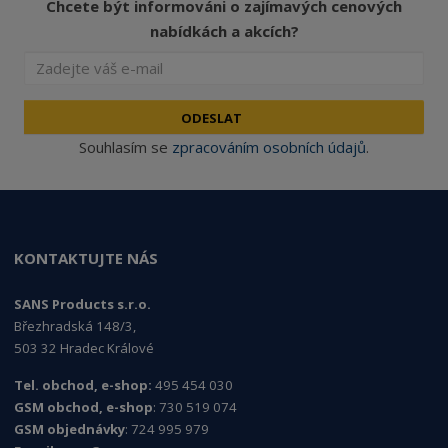
Chcete být informováni o zajímavých cenových
nabídkách a akcích?
ODESLAT
Souhlasím se
zpracováním osobních údajů
.
KONTAKTUJTE NÁS
SANS Products s.r.o.
Březhradská 148/3,
503 32 Hradec Králové
Tel. obchod, e-shop:
495 454 030
GSM obchod, e-shop
: 730 519 074
GSM objednávky
: 724 995 979