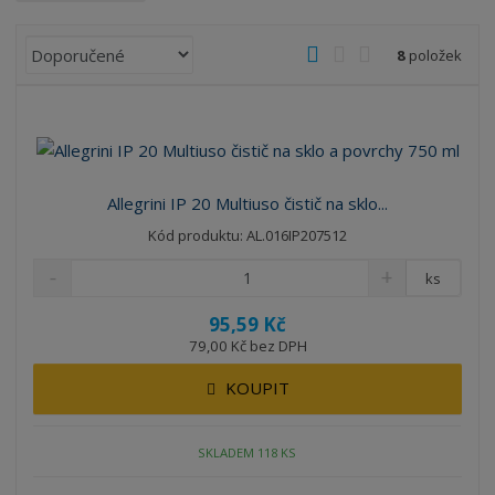
Ř
O
T
Ř
8
položek
a
b
a
á
z
r
b
d
e
á
u
k
n
z
l
o
í
k
k
v
p
Allegrini IP 20 Multiuso čistič na sklo...
o
o
ý
r
Kód produktu: AL.016IP207512
o
v
v
v
d
ý
ý
ý
ks
u
v
v
p
k
95,59 Kč
ý
ý
i
t
79,00 Kč bez DPH
p
p
s
ů
i
i
KOUPIT
s
s
SKLADEM 118 KS