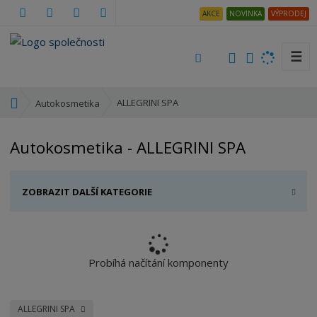
AKCE
NOVINKA
VÝPRODEJ
☰
V
y
h
Ú
ALLEGRINI SPA
Autokosmetika
l
v
e
o
Autokosmetika - ALLEGRINI SPA
d
d
a
n
t
í
ZOBRAZIT DALŠÍ KATEGORIE
s
t
r
a
n
Probíhá načítání komponenty
a
ALLEGRINI SPA