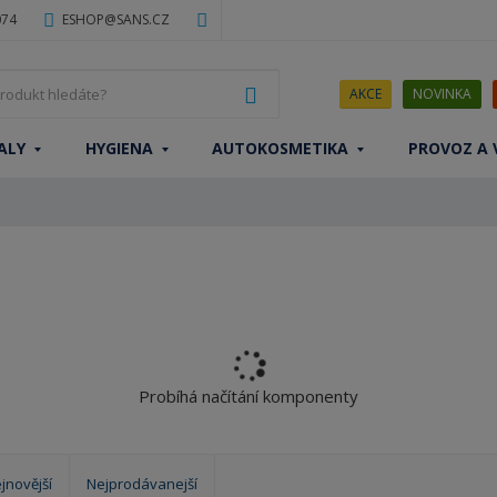
074
ESHOP@SANS.CZ
J
VYHLEDAT
AKCE
NOVINKA
a
k
ALY
HYGIENA
AUTOKOSMETIKA
PROVOZ A 
ý
p
r
o
d
u
k
t
h
l
Probíhá načítání komponenty
e
d
á
t
jnovější
Nejprodávanejší
e