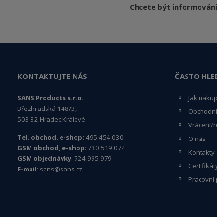
Chcete být informováni
KONTAKTUJTE NÁS
ČASTO HLE
SANS Products s.r.o.
Jak naku
Březhradská 148/3,
Obchodní
503 32 Hradec Králové
Vrácení/r
Tel. obchod, e-shop:
495 454 030
O nás
GSM obchod, e-shop
: 730 519 074
Kontakty
GSM objednávky
: 724 995 979
Certifikát
E-mail
:
sans@sans.cz
Pracovní 