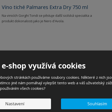
Víno tiché Palmares Extra Dry 750 ml
Na vinicích Gorghi Tondi se pěstuje další sicilská specialita a
produkt dokonalosti jako je Nero d'Avola.
Víno tiché Spasosso 750 ml
 e-shop využívá cookies
Víno s vůní: třešeň, černá moruše a švestka. Na patře je
intenzivní, lehce kořenité, příjemně perzistentní, s dobrou
ebových stránkách používáme soubory cookies. Některé z nich jso
tříslovou texturou a přesným uzavřením úst.
tímco jiné nám pomáhají vylepšit tento web a váš uživatelský záži
 používáním všech cookies?
Nastavení
Souhlasím