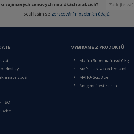
 o zajímavých cenových nabídkách a akcích?
Souhlasím se
zpracováním osobních údajů
.
DÁTE
VYBÍRÁME Z PRODUKTŮ
povat
Ma-fra Supermafrasol 6 kg
 podmínky
Mafra Fast & Black 500 ml
eklamace zboží
MAFRA Scic Blue
Antigenní test ze slin
y - ISO
pozice