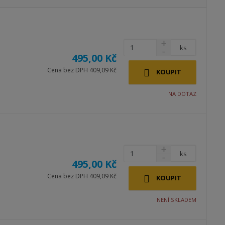
b
a
á
r
b
d
á
u
k
z
l
o
ks
k
k
v
495,00 Kč
o
o
ý
Cena bez DPH 409,09 Kč
KOUPIT
v
v
v
ý
ý
ý
NA DOTAZ
v
v
p
ý
ý
i
p
p
s
i
i
ks
s
s
495,00 Kč
Cena bez DPH 409,09 Kč
KOUPIT
NENÍ SKLADEM