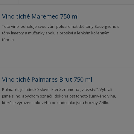
?
Víno tiché Maremeo 750 ml
Toto víno odhaluje svou vůní poloaromatické tóny Sauvignonu s
tóny limetky a mučenky spolu s broskví a lehkým kořenitým
tónem.
Víno tiché Palmares Brut 750 ml
Palmarès je latinské slovo, které znamená „vítězství“. Vybrali
jsme si ho, abychom označili dokonalost tohoto šumivého vína,
které je výrazem takového pokladu jako jsou hrozny Grillo.