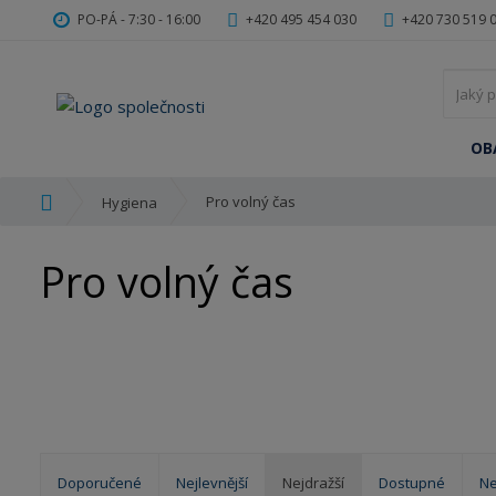
PO-PÁ - 7:30 - 16:00
+420 495 454 030
+420 730 519 
OB
Ú
Pro volný čas
Hygiena
v
o
Pro volný čas
d
n
í
s
t
r
a
n
a
Doporučené
Nejlevnější
Nejdražší
Dostupné
Ne