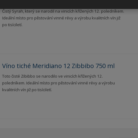
Víno tiché Meridiano 12 Syrah 750ml
Čistý Syrah, který se narodil na vinicích křížených 12. poledníkem.
Ideální místo pro pěstování vinné révy a výrobu kvalitních vín již
po tisíciletí.
Víno tiché Meridiano 12 Zibbibo 750 ml
Toto čisté Zibibbo se narodilo ve vinicích křížených 12.
poledníkem. Ideální místo pro pěstování vinné révy a výrobu
kvalitních vín již po tisíciletí.