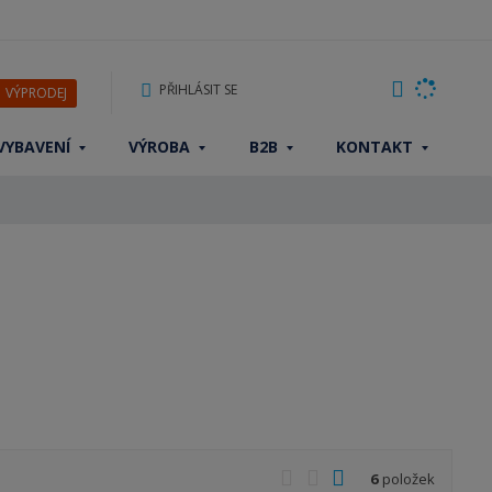
PŘIHLÁSIT SE
VÝPRODEJ
VYBAVENÍ
VÝROBA
B2B
KONTAKT
O
T
Ř
6
položek