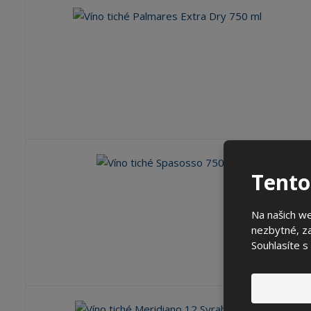
Tento
Na našich w
nezbytné, za
Souhlasíte s