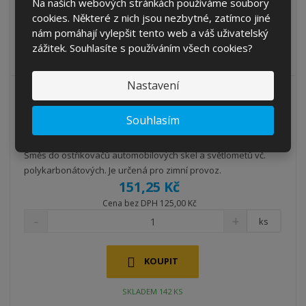
Na našich webových stránkách používáme soubory
cookies. Některé z nich jsou nezbytné, zatímco jiné
KOUPIT
nám pomáhají vylepšit tento web a váš uživatelský
zážitek. Souhlasíte s používáním všech cookies?
SKLADEM 117 KS
Nastavení
Souhlasím
CARLINE zimní nemrznoucí směs -40 °C, 4l
Směs do ostřikovačů automobilových skel a světlometů vč.
polykarbonátových. Je určená pro zimní provoz.
151,25 Kč
Cena bez DPH 125,00 Kč
ks
KOUPIT
SKLADEM 142 KS