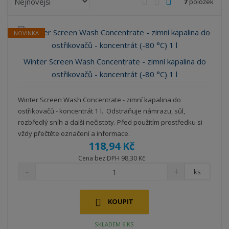
7
položek
a
b
a
á
z
r
b
d
e
NOVINKA
á
u
k
n
z
l
o
í
Winter Screen Wash Concentrate - zimní kapalina do
k
k
v
p
ostřikovačů - koncentrát (-80 °C) 1 l
o
o
ý
r
o
v
v
v
d
Winter Screen Wash Concentrate - zimní kapalina do
ý
ý
ý
u
ostřikovačů - koncentrát 1 l. Odstraňuje námrazu, sůl,
v
v
p
k
rozbředlý sníh a další nečistoty. Před použitím prostředku si
ý
ý
i
t
vždy přečtěte označení a informace.
p
p
s
ů
118,94 Kč
i
i
Cena bez DPH 98,30 Kč
s
s
ks
KOUPIT
SKLADEM 6 KS