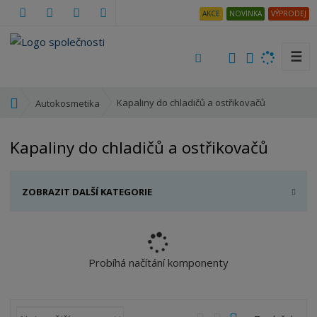
AKCE
NOVINKA
VÝPRODEJ
☰
V
y
h
Ú
Kapaliny do chladičů a ostřikovačů
Autokosmetika
l
v
e
o
Kapaliny do chladičů a ostřikovačů
d
d
a
n
t
í
ZOBRAZIT DALŠÍ KATEGORIE
s
t
r
a
n
Probíhá načítání komponenty
a
Ř
O
T
Ř