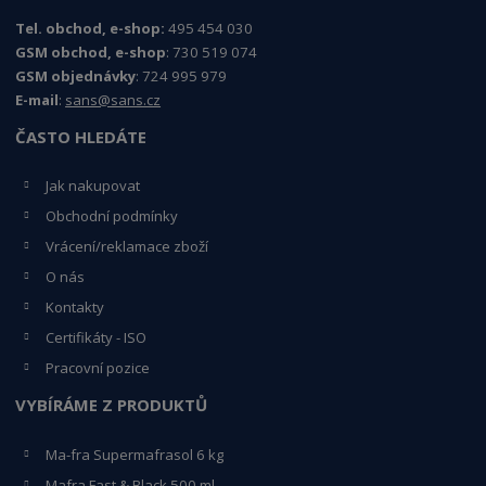
Tel. obchod, e-shop:
495 454 030
GSM obchod, e-shop
: 730 519 074
GSM objednávky
: 724 995 979
E-mail
:
sans@sans.cz
ČASTO HLEDÁTE
Jak nakupovat
Obchodní podmínky
Vrácení/reklamace zboží
O nás
Kontakty
Certifikáty - ISO
Pracovní pozice
VYBÍRÁME Z PRODUKTŮ
Ma-fra Supermafrasol 6 kg
Mafra Fast & Black 500 ml