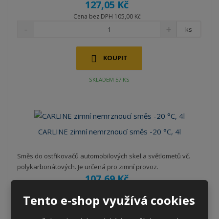
127,05 Kč
Cena bez DPH 105,00 Kč
ks
KOUPIT
SKLADEM 57 KS
CARLINE zimní nemrznoucí směs -20 °C, 4l
Směs do ostřikovačů automobilových skel a světlometů vč.
polykarbonátových. Je určená pro zimní provoz.
107,69 Kč
Cena bez DPH 89,00 Kč
Tento e-shop využívá cookies
ks