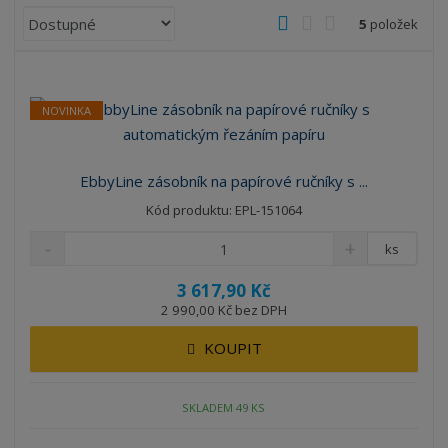
Ř
O
T
Ř
5
položek
a
b
a
á
z
r
b
d
e
á
u
k
n
NOVINKA
z
l
o
í
k
k
v
p
o
o
ý
r
EbbyLine zásobník na papírové ručníky s ...
o
v
v
v
Kód produktu: EPL-151064
d
ý
ý
ý
u
v
v
p
ks
k
ý
ý
i
t
3 617,90 Kč
p
p
s
ů
2 990,00 Kč bez DPH
i
i
s
s
KOUPIT
SKLADEM 49 KS