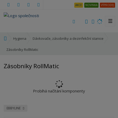
AKCE
NOVINKA
VÝPRODEJ
☰
V
y
h
Ú
Hygiena
Dávkovače, zásobníky a dezinfekční stanice
l
v
e
o
Zásobníky RollMatic
d
d
a
n
Zásobníky RollMatic
t
í
s
t
r
a
Probíhá načítání komponenty
n
a
EBBYLINE