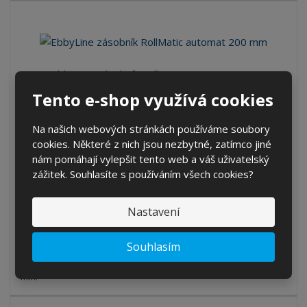
EbbyLine zásobník RollMatic automat 200 ...
Kód produktu: ECD-8388A
Tento e-shop využívá cookies
ks
Na našich webových stránkách používáme soubory
cookies. Některé z nich jsou nezbytné, zatímco jiné
3 617,90 Kč
nám pomáhají vylepšit tento web a váš uživatelský
2 990,00 Kč bez DPH
zážitek. Souhlasíte s používáním všech cookies?
KOUPIT
Nastavení
NA DOTAZ
Souhlasím
EbbyLine zásobník RollMatic automat pro papírovinu o šířce 200
mm.