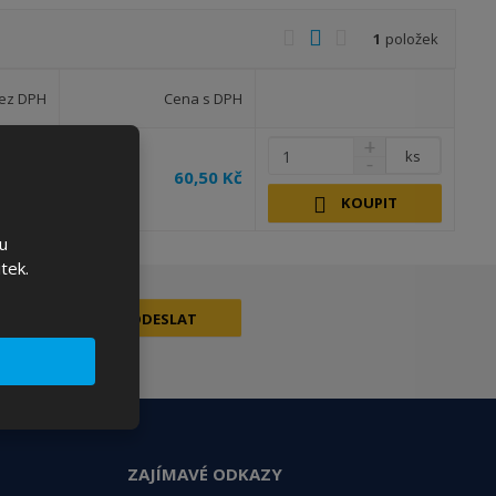
O
T
Ř
1
položek
b
a
á
r
b
d
ez DPH
Cena s DPH
á
u
k
z
l
o
ks
k
k
v
60,50 Kč
0,00 Kč
o
o
ý
KOUPIT
v
v
v
u
ý
ý
ý
tek.
v
v
p
ý
ý
i
ODESLAT
p
p
s
i
i
s
s
ZAJÍMAVÉ ODKAZY