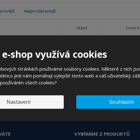
?
jnovější
Nejprodávanejší
Sklad
Cena b
5
 e-shop využívá cookies
SKLADEM 50 KS
ebových stránkách používáme soubory cookies. Některé z nich jso
tímco jiné nám pomáhají vylepšit tento web a váš uživatelský záži
 používáním všech cookies?
 o zajímavých cenových nabídkách a akcích?
Souhlasím se
zpracováním osobních údajů
.
Nastavení
Souhlasím
DÁTE
VYBÍRÁME Z PRODUKTŮ