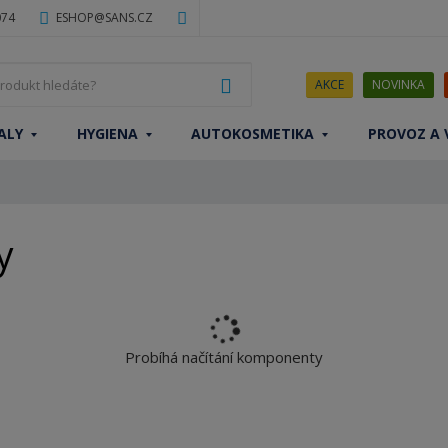
074
ESHOP@SANS.CZ
J
VYHLEDAT
AKCE
NOVINKA
a
k
ALY
HYGIENA
AUTOKOSMETIKA
PROVOZ A 
ý
p
r
o
d
y
u
k
t
h
l
Probíhá načítání komponenty
e
d
á
t
e