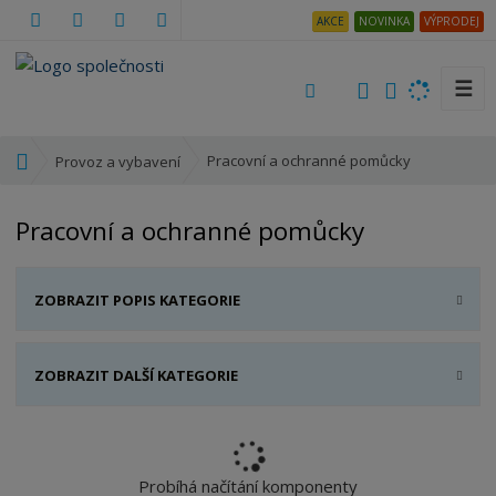
AKCE
NOVINKA
VÝPRODEJ
☰
V
y
h
Ú
Pracovní a ochranné pomůcky
Provoz a vybavení
l
v
e
o
Pracovní a ochranné pomůcky
d
d
a
n
t
í
ZOBRAZIT POPIS KATEGORIE
s
t
r
ZOBRAZIT DALŠÍ KATEGORIE
a
n
a
Probíhá načítání komponenty