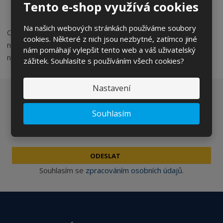
Tento e-shop využívá cookies
a další ochranné pomůcky
Na našich webových stránkách používáme soubory
Ochranné pomůcky, které potřebujete, na našich stránkách
cookies. Některé z nich jsou nezbytné, zatímco jiné
najdete hned. Vše je rozděleno do přehledných kategorií. U
nám pomáhají vylepšit tento web a váš uživatelský
nás najdete i to, co nehledáte!
zážitek. Souhlasíte s používáním všech cookies?
Nastavení
Chcete být informováni o zajímavých cenových
nabídkách a akcích?
Souhlasím
ODESLAT
Souhlasím se
zpracováním osobních údajů
.