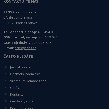
KONTAKTUJTE NÁS
SANS Products s.r.o.
Březhradská 148/3,
503 32 Hradec Králové
Tel. obchod, e-shop:
495 454 030
GSM obchod, e-shop
: 730 519 074
GSM objednávky
: 724 995 979
E-mail
:
sans@sans.cz
ČASTO HLEDÁTE
Jak nakupovat
Obchodní podmínky
Vrácení/reklamace zboží
O nás
Kontakty
Certifikáty - ISO
Pracovní pozice