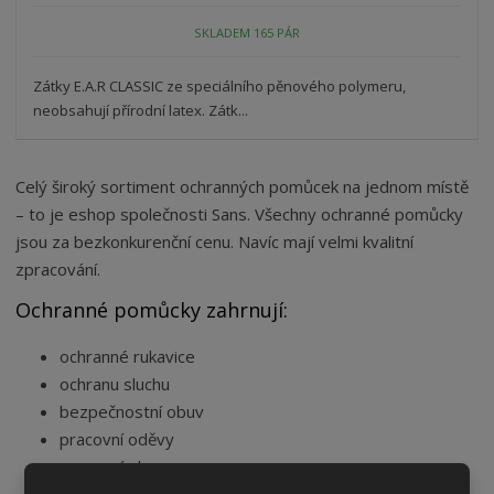
SKLADEM 165 PÁR
Zátky E.A.R CLASSIC ze speciálního pěnového polymeru,
neobsahují přírodní latex. Zátk...
Celý široký sortiment ochranných pomůcek na jednom místě
– to je eshop společnosti Sans. Všechny ochranné pomůcky
jsou za bezkonkurenční cenu. Navíc mají velmi kvalitní
zpracování.
Ochranné pomůcky zahrnují:
ochranné rukavice
ochranu sluchu
bezpečnostní obuv
pracovní oděvy
pracovní obuv
ochranu zraku