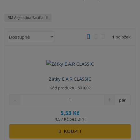
3M Argentina Sacifia
Ř
O
T
Ř
1
položek
a
b
a
á
z
r
b
d
e
á
u
k
n
z
l
o
í
k
k
v
p
Zátky E.A.R CLASSIC
o
o
ý
r
Kód produktu: 601002
o
v
v
v
d
ý
ý
ý
pár
u
v
v
p
k
5,53 Kč
ý
ý
i
t
4,57 Kč bez DPH
p
p
s
ů
i
i
KOUPIT
s
s