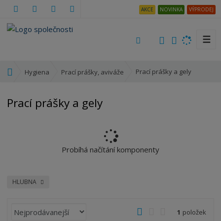
AKCE
NOVINKA
VÝPRODEJ
☰
V
y
h
Ú
Prací prášky a gely
Hygiena
Prací prášky, aviváže
l
v
e
o
Prací prášky a gely
d
d
a
n
t
í
s
t
Probíhá načítání komponenty
r
a
n
HLUBNA
a
Ř
O
T
Ř
1
položek
a