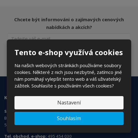
Chcete být informováni o zajímavých cenových
nabídkách a akcích?
Tento e-shop využívá cookies
ODESLAT
Souhlasím se
zpracováním osobních údajů
.
Na našich webových stránkách používáme soubory
cookies. Některé z nich jsou nezbytné, zatímco jiné
nám pomáhají vylepšit tento web a váš uživatelský
zážitek. Souhlasíte s používáním všech cookies?
KONTAKTUJTE NÁS
Nastavení
SANS Products s.r.o.
Souhlasím
Březhradská 148/3,
503 32 Hradec Králové
Tel. obchod, e-shop:
495 454 030