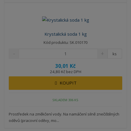
b
a
á
z
r
b
d
e
á
u
k
n
z
l
o
í
k
k
v
p
Krystalická soda 1 kg
o
o
ý
r
Kód produktu: SK.010170
o
v
v
v
d
ý
ý
ý
ks
u
v
v
p
k
30,01 Kč
ý
ý
i
t
24,80 Kč bez DPH
p
p
s
ů
i
i
KOUPIT
s
s
SKLADEM 306 KS
Prostředek na změkčení vody. Na namáčení silně znečištěných
oděvů (pracovní oděvy, mo...