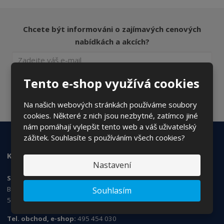
Chcete být informováni o zajímavých cenových
nabídkách a akcích?
Tento e-shop využívá cookies
ODESLAT
Souhlasím se
zpracováním osobních údajů
.
Na našich webových stránkách používáme soubory
cookies. Některé z nich jsou nezbytné, zatímco jiné
nám pomáhají vylepšit tento web a váš uživatelský
zážitek. Souhlasíte s používáním všech cookies?
KONTAKTUJTE NÁS
Nastavení
SANS Products s.r.o.
Březhradská 148/3,
Souhlasím
503 32 Hradec Králové
Tel. obchod, e-shop:
495 454 030