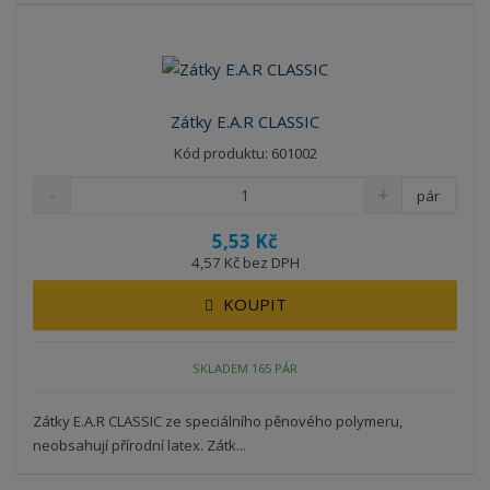
z
r
b
d
e
á
u
k
n
z
l
o
í
k
k
v
p
Zátky E.A.R CLASSIC
o
o
ý
r
Kód produktu: 601002
o
v
v
v
d
ý
ý
ý
pár
u
v
v
p
k
5,53 Kč
ý
ý
i
t
4,57 Kč bez DPH
p
p
s
ů
i
i
KOUPIT
s
s
SKLADEM 165 PÁR
Zátky E.A.R CLASSIC ze speciálního pěnového polymeru,
neobsahují přírodní latex. Zátk...