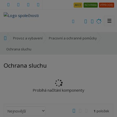
AKCE
NOVINKA
VÝPRODEJ
☰
V
y
h
Ú
Provoz a vybavení
Pracovní a ochranné pomůcky
l
v
e
o
Ochrana sluchu
d
d
a
n
Ochrana sluchu
t
í
s
t
r
a
Probíhá načítání komponenty
n
a
Ř
O
T
Ř
1
položek
a
b
a
á