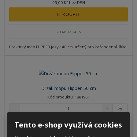
95,00 Kč bez DPH
KOUPIT
SKLADEM 24 KS
Praktický mop FLIPPER jazyk 40 cm určený pro každodenní úklid.
Držák mopu Flipper 50 cm
Kód produktu: 1881961
ks
471,90 Kč
Tento e-shop využívá cookies
390,00 Kč bez DPH