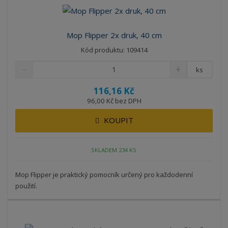
á
u
k
n
z
l
o
í
k
k
v
p
Mop Flipper 2x druk, 40 cm
o
o
ý
r
Kód produktu: 109414
o
v
v
v
d
ý
ý
ý
ks
u
v
v
p
k
116,16 Kč
ý
ý
i
t
96,00 Kč bez DPH
p
p
s
ů
i
i
KOUPIT
s
s
SKLADEM 234 KS
Mop Flipper je praktický pomocník určený pro každodenní
použití.