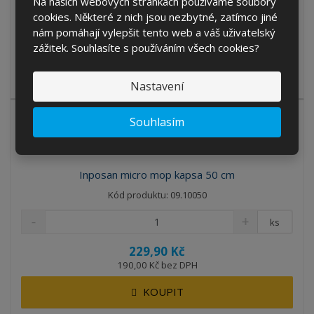
Na našich webových stránkách používáme soubory
KOUPIT
cookies. Některé z nich jsou nezbytné, zatímco jiné
nám pomáhají vylepšit tento web a váš uživatelský
zážitek. Souhlasíte s používáním všech cookies?
SKLADEM 21 KS
Praktický držák mopu Flipper o délce 50 cm.
Nastavení
Souhlasím
Inposan micro mop kapsa 50 cm
Kód produktu: 09.10050
ks
229,90 Kč
190,00 Kč bez DPH
KOUPIT