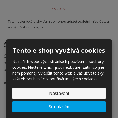
NA DOTAZ
Tyto hygienické disky Vám pomohou udržet toaletní mísu čistou
a svěží. Výhodou je, že...
Čistící prostředky, které opravdu čistí
Tento e-shop využívá cookies
Čistící prostředky je souhrnný název pro všechny
Na našich webových stránkách používáme soubory
prostředky, které mají za úkol čistit, mýt, odstraňovat
cookies. Některé z nich jsou nezbytné, zatímco jiné
bakterie, dodávat vůni a
nám pomáhají vylepšit tento web a váš uživatelský
zážitek. Souhlasíte s používáním všech cookies?
V nabídce čisticích prostředků jsou:
Nastavení
čistící prostředky tekuté
čistící prostředky pevné
čistící prostředky práškové
Souhlasím
Prostřednictvím e-shopu si Vámi vybrané čisticí prostředky