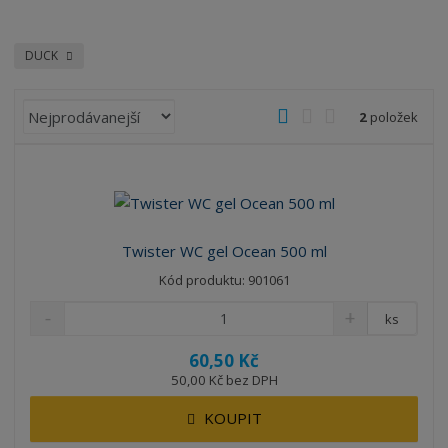
DUCK
Ř
O
T
Ř
2
položek
a
b
a
á
z
r
b
d
e
á
u
k
n
z
l
o
í
k
k
v
p
Twister WC gel Ocean 500 ml
o
o
ý
r
Kód produktu: 901061
o
v
v
v
d
ý
ý
ý
ks
u
v
v
p
k
60,50 Kč
ý
ý
i
t
50,00 Kč bez DPH
p
p
s
ů
i
i
KOUPIT
s
s