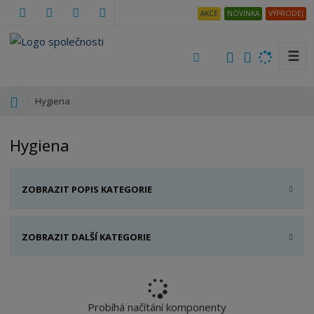
AKCE
NOVINKA
VÝPRODEJ
☰
V
y
h
Ú
Hygiena
l
v
e
o
Hygiena
d
d
a
n
t
í
ZOBRAZIT POPIS KATEGORIE
s
t
r
ZOBRAZIT DALŠÍ KATEGORIE
a
n
a
Probíhá načítání komponenty