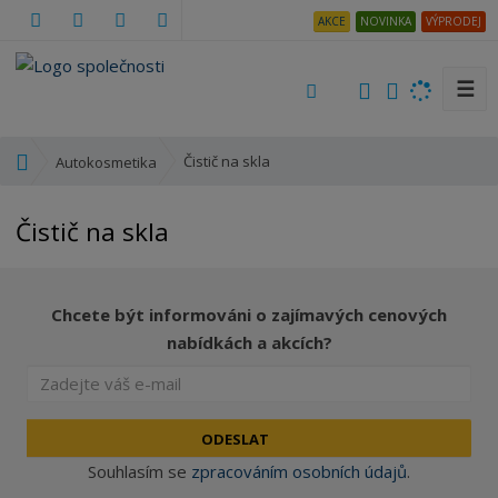
AKCE
NOVINKA
VÝPRODEJ
☰
V
y
h
Ú
Čistič na skla
Autokosmetika
l
v
e
o
Čistič na skla
d
d
a
n
t
í
s
Chcete být informováni o zajímavých cenových
t
nabídkách a akcích?
r
a
n
a
ODESLAT
Souhlasím se
zpracováním osobních údajů
.