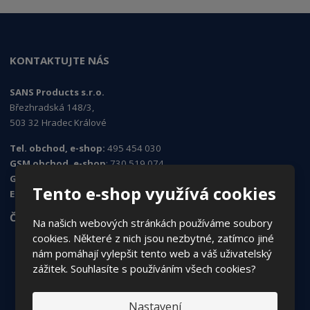
KONTAKTUJTE NÁS
SANS Products s.r.o.
Březhradská 148/3,
503 32 Hradec Králové
Tel. obchod, e-shop:
495 454 030
GSM obchod, e-shop
: 730 519 074
GSM objednávky
: 724 995 979
Tento e-shop využívá cookies
E-mail
:
sans@sans.cz
ČASTO HLEDÁTE
Na našich webových stránkách používáme soubory
cookies. Některé z nich jsou nezbytné, zatímco jiné
Jak nakupovat
nám pomáhají vylepšit tento web a váš uživatelský
zážitek. Souhlasíte s používáním všech cookies?
Obchodní podmínky
Vrácení/reklamace zboží
Nastavení
O nás